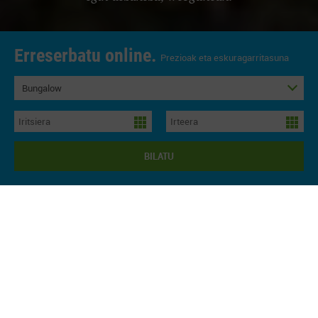
Erreserbatu online.
Prezioak eta eskuragarritasuna
Bungalow
BILATU
OSTATU IRISGARRIA
Urbasa kanpina gurekin ostatu hartu nahi duten turista
guztientzako ostatu irisgarria da. Kanpinaren sarreratik ditugun
instalazio guztiak, jatetxearen eta bere instalazioen eskaintza
gastronomikoa, bungalowak, ibilbideak, bideak, komun-ontzi
guztiak bisitatzen gaituzten pertsona guztientzat irisgarriak dira.