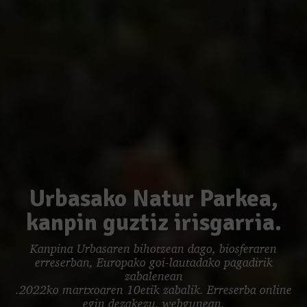
Urbasako Natur Parkea,
kanpin guztiz irisgarria.
Kanpina Urbasaren bihotzean dago, biosferaren
erreserban, Europako goi-lautadako pagadirik
zabalenean
.2022ko martxoaren 10etik zabalik. Erreserba online
egin dezakezu, webgunean.