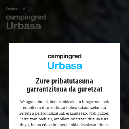
Euskera
campingred
Urbasa
campingred
Urbasa
Zure pribatutasuna
garrantzitsua da guretzat
Webgune honek bere cookieak eta hirugarrenenak
erabiltzen ditu zerbitzu hobea eskaintzeko eta
zerbitzu pertsonalizatuak eskaintzeko. Nabigatzen
jarraitzen baduzu, erabilera onartzen duzula uste
dugu, baina edozein unetan alda dezakezu iritzia.