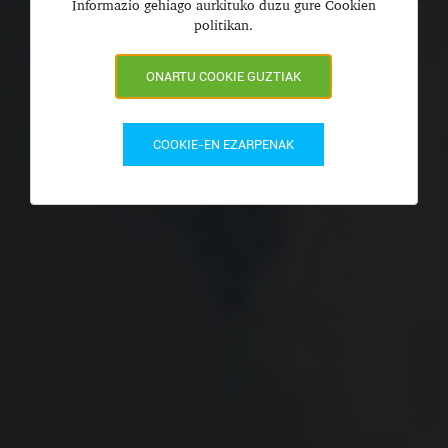
Informazio gehiago aurkituko duzu gure Cookien
politikan.
ONARTU COOKIE GUZTIAK
COOKIE-EN EZARPENAK