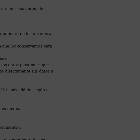
 tratemos sus datos, de
tratamiento de los mismos a
ta que los conservemos para
arte.
 los datos personales que
os directamente sus datos a
Ud. más allá de, según el
ntes medios:
documento).
on el tratamiento de sus