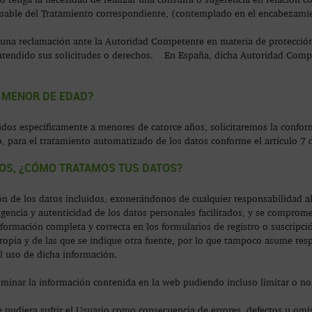
onsable del Tratamiento correspondiente, (contemplado en el encabezam
 una reclamación ante la Autoridad Competente en materia de protección
 atendido sus solicitudes o derechos. En España, dicha Autoridad Compe
 MENOR DE EDAD?
gidos específicamente a menores de catorce años, solicitaremos la confor
aso, para el tratamiento automatizado de los datos conforme el artículo 
TOS, ¿CÓMO TRATAMOS TUS DATOS?
ión de los datos incluidos, exonerándonos de cualquier responsabilidad al
vigencia y autenticidad de los datos personales facilitados, y se compro
formación completa y correcta en los formularios de registro o suscripc
ropia y de las que se indique otra fuente, por lo que tampoco asume res
el uso de dicha información.
iminar la información contenida en la web pudiendo incluso limitar o no 
 pudiera sufrir el Usuario como consecuencia de errores, defectos u omi