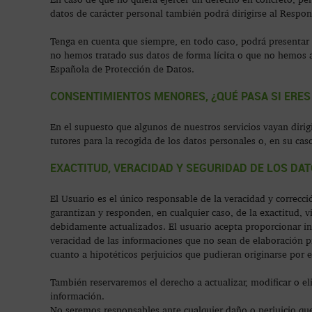
datos de carácter personal también podrá dirigirse al Resp
Tenga en cuenta que siempre, en todo caso, podrá presentar
no hemos tratado sus datos de forma lícita o que no hemos
Española de Protección de Datos.
CONSENTIMIENTOS MENORES, ¿QUÉ PASA SI ERES
En el supuesto que algunos de nuestros servicios vayan diri
tutores para la recogida de los datos personales o, en su c
EXACTITUD, VERACIDAD Y SEGURIDAD DE LOS DA
El Usuario es el único responsable de la veracidad y correcc
garantizan y responden, en cualquier caso, de la exactitud, 
debidamente actualizados. El usuario acepta proporcionar in
veracidad de las informaciones que no sean de elaboración p
cuanto a hipotéticos perjuicios que pudieran originarse por 
También reservaremos el derecho a actualizar, modificar o el
información.
No seremos responsables ante cualquier daño o perjuicio que