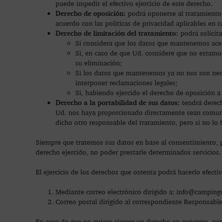
puede impedir el efectivo ejercicio de este derecho.
Derecho de oposición:
podrá oponerse al tratamiento d
acuerdo con las políticas de privacidad aplicables en 
Derecho de limitación del tratamiento:
podrá solicita
Si considera que los datos que mantenemos acer
Si, en caso de que Ud. considere que no estamo
su eliminación;
Si los datos que mantenemos ya no nos son nece
interponer reclamaciones legales;
Si, habiendo ejercido el derecho de oposición a
Derecho a la portabilidad de sus datos:
tendrá derech
Ud. nos haya proporcionado directamente sean comunic
dicho otro responsable del tratamiento, pero si no lo f
Siempre que tratemos sus datos en base al consentimiento, 
derecho ejercido, no poder prestarle determinados servicios.
El ejercicio de los derechos que ostenta podrá hacerlo efecti
Mediante correo electrónico dirigido a: info@campin
Correo postal dirigido al correspondiente Responsabl
En caso de que no quiera ejercer un derecho en concreto, per