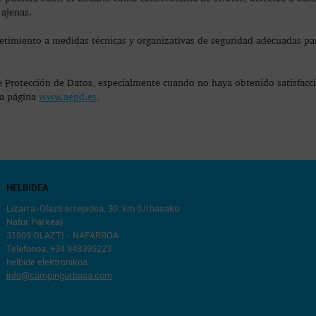
 ajenas.
etimiento a medidas técnicas y organizativas de seguridad adecuadas para
 Protección de Datos, especialmente cuando no haya obtenido satisfacció
la página
www.aepd.es
.
HELBIDEA
Lizarra-Olazti errepidea, 30. km (Urbasako
Natur Parkea)
31809 OLAZTI - NAFARROA
Telefonoa. +34 948395223
helbide elektronikoa.
info@campingurbasa.com