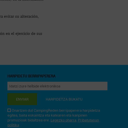
 evitar su alteración,
n en el ejercicio de sus
HARPIDETU BERRIPAPERERA
ENVIAR
HARPIDETZA BUKATU
Onartzen dut CampingReden berripaperera harpidetza
egitea, baita eskaintza eta katearen eta kanpinen
promozioak bidaltzea ere.
Legezko oharra
.
Pribatutasun
politika