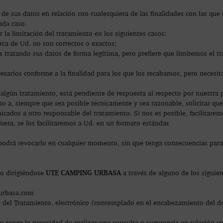
e sus datos en relación con cualesquiera de las finalidades con las que
cada caso.
r la limitación del tratamiento en los siguientes casos:
ca de Ud. no son correctos o exactos;
s tratando sus datos de forma legítima, pero prefiere que limitemos el 
sarios conforme a la finalidad para los que los recabamos, pero necesi
 algún tratamiento, está pendiente de respuesta al respecto por nuestra p
o a, siempre que sea posible técnicamente y sea razonable, solicitar que
ados a otro responsable del tratamiento. Si nos es posible, facilitarem
uera, se los facilitaremos a Ud. en un formato estándar.
podrá revocarlo en cualquier momento, sin que tenga consecuencias para 
UTE CAMPING URBASA
vo dirigiéndose
a través de alguno de los siguie
gurbasa.com
e del Tratamiento. electrónico (contemplado en el encabezamiento del 
o tenga la necesidad de realizar una consulta o sugerencia en relación c