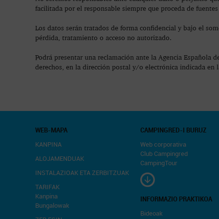
facilitada por el responsable siempre que proceda de fuentes
Los datos serán tratados de forma confidencial y bajo el som
pérdida, tratamiento o acceso no autorizado.
Podrá presentar una reclamación ante la Agencia Española de
derechos, en la dirección postal y/o electrónica indicada en 
WEB-MAPA
CAMPINGRED-I BURUZ
KANPINA
Web corporativa
Club Campingred
ALOJAMENDUAK
CampingTour
INSTALAZIOAK ETA ZERBITZUAK
TARIFAK
Kanpina
INFORMAZIO PRAKTIKOA
Bungalowak
Bideoak