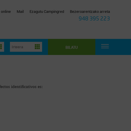
 online
Mail
Ezagutu Campingred
Bezeroarentzako arreta
948 395 223
BILATU
ctos identificativos es: