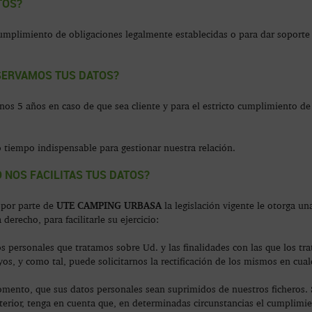
TOS?
umplimiento de obligaciones legalmente establecidas o para dar soporte a
SERVAMOS TUS DATOS?
s 5 años en caso de que sea cliente y para el estricto cumplimiento de 
 tiempo indispensable para gestionar nuestra relación.
 NOS FACILITAS TUS DATOS?
UTE CAMPING URBASA
 por parte de
la legislación vigente le otorga un
erecho, para facilitarle su ejercicio:
s personales que tratamos sobre Ud. y las finalidades con las que los tr
os, y como tal, puede solicitarnos la rectificación de los mismos en cua
momento, que sus datos personales sean suprimidos de nuestros ficheros.
erior, tenga en cuenta que, en determinadas circunstancias el cumplimien