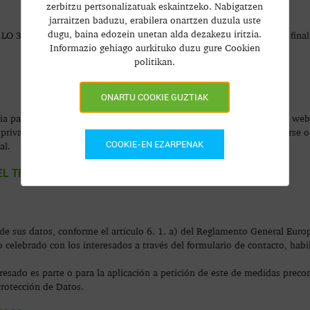
zerbitzu pertsonalizatuak eskaintzeko. Nabigatzen
jarraitzen baduzu, erabilera onartzen duzula uste
dugu, baina edozein unetan alda dezakezu iritzia.
 LO 3/2018, trataremos los datos que recojamos para las siguientes final
Informazio gehiago aurkituko duzu gure Cookien
politikan.
ONARTU COOKIE GUZTIAK
a para acceder y disfrutar de determinados servicios ofrecidos en la web. 
 privacidad de datos supone la imposibilidad de registrarse, suscribirse o
COOKIE-EN EZARPENAK
al.
 EL TRATAMIENTO DE SUS DATOS?
 de sus datos, conforme el artículo 6. 1. a) del Reglamento General Euro
celebrado con los interesados a través del formulario de contacto, habili
eresado es parte o para la aplicación a petición de este de medidas preco
Protección de Datos.