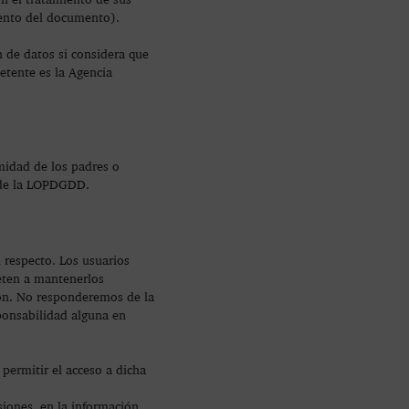
iento del documento).
 de datos si considera que
tente es la Agencia
midad de los padres o
7 de la LOPDGDD.
 respecto. Los usuarios
meten a mantenerlos
ión. No responderemos de la
ponsabilidad alguna en
permitir el acceso a dicha
siones, en la información