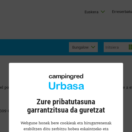
Erreserbatu
Euskera
Bungalow
campingred
Urbasa
del portal de Internet con
www.campingurbasa.com
cuyo responsable a efe
Zure pribatutasuna
garrantzitsua da guretzat
31809 OLAZTI/OLAZAGUTÍA, NAVARRA.
Webgune honek bere cookieak eta hirugarrenenak
erabiltzen ditu zerbitzu hobea eskaintzeko eta