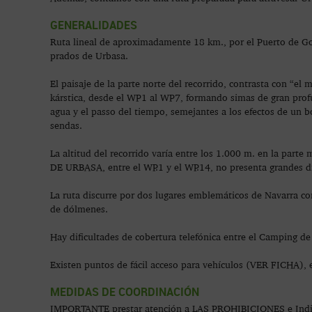
GENERALIDADES
Ruta lineal de aproximadamente 18 km., por el Puerto de Gol
prados de Urbasa.
El paisaje de la parte norte del recorrido, contrasta con “el 
kárstica, desde el WP1 al WP7, formando simas de gran profu
agua y el passo del tiempo, semejantes a los efectos de un b
sendas.
La altitud del recorrido varía entre los 1.000 m. en la part
DE URBASA, entre el WP.1 y el WP.14, no presenta grandes dif
La ruta discurre por dos lugares emblemáticos de Navar
de dólmenes.
Hay dificultades de cobertura telefónica entre el Camping de
Existen puntos de fácil acceso para vehículos (VER FICHA), 
MEDIDAS DE COORDINACIÓN
IMPORTANTE prestar atención a LAS PROHIBICIONES e Indicacio