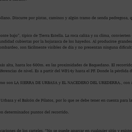
lano. Discurre por pistas, caminos y algún tramo de senda pedregosa, q
monte bajo”, típico de Tierra Estella. La roca caliza y su clima, convierte
ndidad cubiertas por la hojarasca de los hayedos. Al producirse grandes 
ombardeo, son fácilmente visibles de día y no presentan ninguna dificul
e más alta, hasta los 600m. en las proximidades de Baquedano. El recorri
erencias de nivel. Es a partir del WP.14y hasta el PF. Donde la pérdida d
ra como son LA SIERRA DE URBASA y EL NACEDERO DEL UREDERRA., con z
 Urbasa y el Balcón de Pilatos, por lo que se debe tener en cuenta para l
en determinados puntos del recorrido.
nes de los carteles, “No se puede aparcar en cualquier sitio y existen