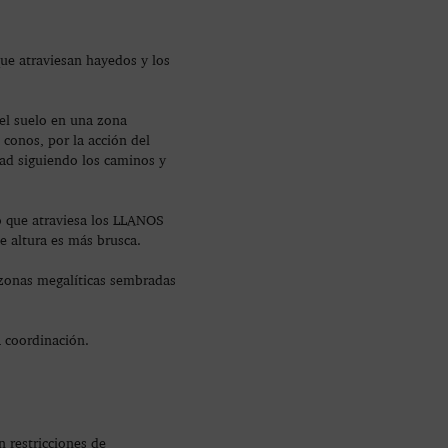
ue atraviesan hayedos y los
n el suelo en una zona
conos, por la acción del
tad siguiendo los caminos y
do que atraviesa los LLANOS
e altura es más brusca.
onas megalíticas sembradas
a coordinación.
 restricciones de