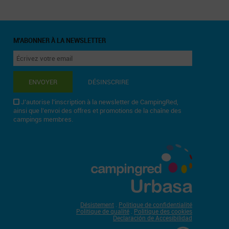
M'ABONNER À LA NEWSLETTER
ENVOYER
DÉSINSCRIRE
J’autorise l’inscription à la newsletter de CampingRed,
ainsi que l’envoi des offres et promotions de la chaîne des
campings membres.
campingred
Urbasa
Désistement
.
Politique de confidentialité
Politique de qualité
.
Politique des cookies
Declaración de Accesibilidad