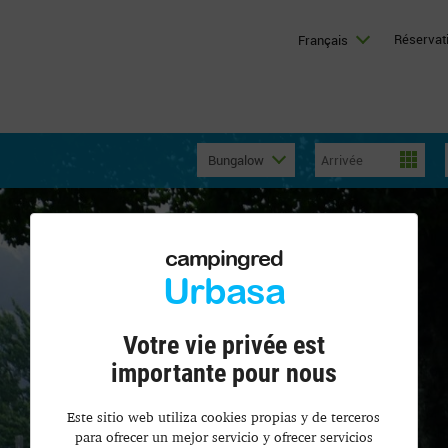
Réservati
Français
Bungalow
campingred
Urbasa
Votre vie privée est
importante pour nous
Este sitio web utiliza cookies propias y de terceros
para ofrecer un mejor servicio y ofrecer servicios