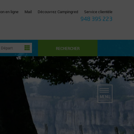
on en ligne
Mail
Découvrez Campingred
Service clientèle
948 395 223
RECHERCHER
MENU