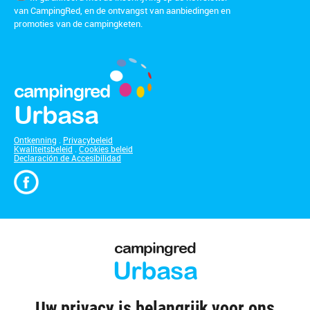
van CampingRed, en de ontvangst van aanbiedingen en
promoties van de campingketen.
campingred
Urbasa
Ontkenning
.
Privacybeleid
Kwaliteitsbeleid
.
Cookies beleid
Declaración de Accesibilidad
campingred
Urbasa
Uw privacy is belangrijk voor ons