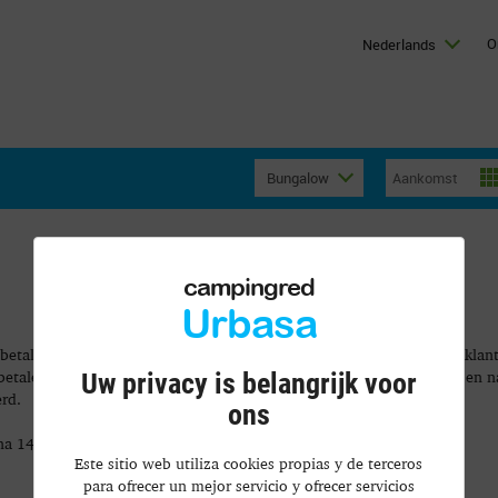
O
Nederlands
Bungalow
campingred
Urbasa
nbetaling van 25% doen. Deze betaling zal worden genoteerd op de klant
etalen; deze zal worden terugbetaald bij teruggave van de sleutels en n
Uw privacy is belangrijk voor
rd.
ons
t na 14:00 uur wordt een vergoeding van 20 € gevraagd.
Este sitio web utiliza cookies propias y de terceros
para ofrecer un mejor servicio y ofrecer servicios