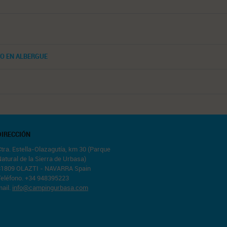
O EN ALBERGUE
DIRECCIÓN
tra. Estella-Olazagutía, km 30 (Parque
atural de la Sierra de Urbasa)
31809 OLAZTI - NAVARRA Spain
Teléfono. +34 948395223
ail.
info@campingurbasa.com