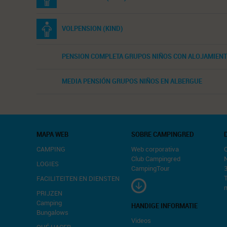
VOLPENSION (KIND)
PENSION COMPLETA GRUPOS NIÑOS CON ALOJAMIENT
MEDIA PENSIÓN GRUPOS NIÑOS EN ALBERGUE
MAPA WEB
SOBRE CAMPINGRED
CAMPING
Web corporativa
C
Club Campingred
N
LOGIES
CampingTour
FACILITEITEN EN DIENSTEN
m
PRIJZEN
Camping
HANDIGE INFORMATIE
Bungalows
Videos