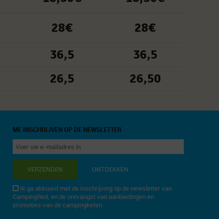
28€
28€
36,5
36,5
26,5
26,50
ME INSCHRIJVEN OP DE NEWSLETTER
VERZENDEN
ONTDEKKEN
Ik ga akkoord met de inschrijving op de newsletter van
CampingRed, en de ontvangst van aanbiedingen en
promoties van de campingketen.