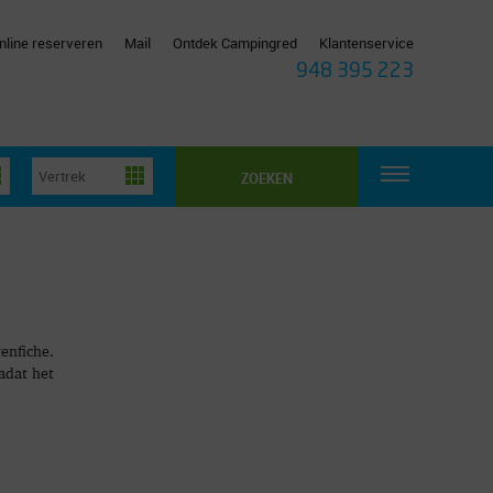
nline reserveren
Mail
Ontdek Campingred
Klantenservice
948 395 223
ZOEKEN
enfiche.
adat het